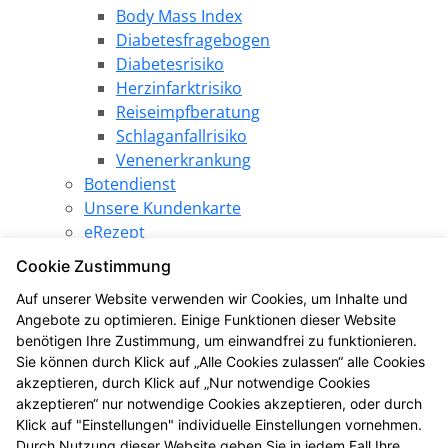
Body Mass Index
Diabetesfragebogen
Diabetesrisiko
Herzinfarktrisiko
Reiseimpfberatung
Schlaganfallrisiko
Venenerkrankung
Botendienst
Unsere Kundenkarte
eRezept
Elektronische Patientenakte
Cookie Zustimmung
Pharmazeutische Dienstleistungen
Auf unserer Website verwenden wir Cookies, um Inhalte und
Angebote
Angebote zu optimieren. Einige Funktionen dieser Website
Produkt des Monats
benötigen Ihre Zustimmung, um einwandfrei zu funktionieren.
LINDA Gewinnspiel
Sie können durch Klick auf „Alle Cookies zulassen“ alle Cookies
LINDA Aktion
akzeptieren, durch Klick auf „Nur notwendige Cookies
Die LINDA Eigenmarke
akzeptieren“ nur notwendige Cookies akzeptieren, oder durch
Gesundheitsthemen
Klick auf "Einstellungen" individuelle Einstellungen vornehmen.
Durch Nutzung dieser Website geben Sie in jedem Fall Ihre