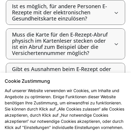
Ist es möglich, für andere Personen E-
Rezepte mit der elektronischen
Gesundheitskarte einzulösen?
Muss die Karte für den E-Rezept-Abruf
physisch im Kartenleser stecken oder
ist ein Abruf zum Beispiel über die
Versichertennummer möglich?
Gibt es Ausnahmen beim E-Rezept oder
werden alle Verordnungen als E-Rezept
angeboten?
Cookie Zustimmung
Auf unserer Website verwenden wir Cookies, um Inhalte und
Gibt es bald ausschließlich E-Rezepte?
Angebote zu optimieren. Einige Funktionen dieser Website
benötigen Ihre Zustimmung, um einwandfrei zu funktionieren.
Sie können durch Klick auf „Alle Cookies zulassen“ alle Cookies
* Bis 12 Uhr vorbestellt sind die Produkte i.d.R. ab 16 Uhr abholbereit.
akzeptieren, durch Klick auf „Nur notwendige Cookies
Beachten Sie bitte die jeweiligen Öffnungszeiten. Vorbehaltlich der
akzeptieren“ nur notwendige Cookies akzeptieren, oder durch
Lieferfähigkeit des Großhandels. Ausgenommen sind Arzneimittel, die in
Klick auf "Einstellungen" individuelle Einstellungen vornehmen.